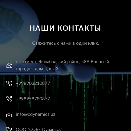
НАШИ КОНТАКТЫ
Свяжитесь с нами в один клик.
г. Ташкент, Яшнабадский район, 58А Военный
городок, дом 4, кв. 3
+998903210877
+998958780877
info@cdynamics.uz
ООО "CORE Dynamics"