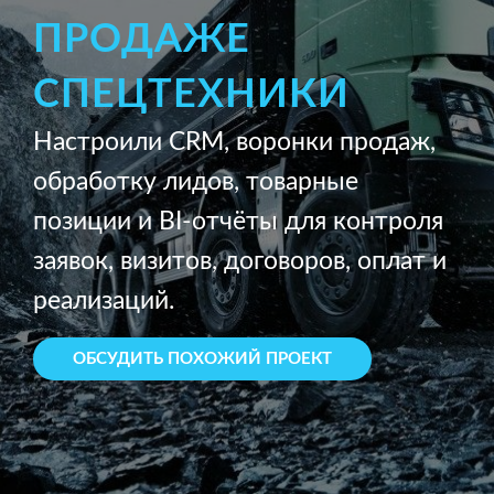
ПРОДАЖЕ
СПЕЦТЕХНИКИ
Настроили CRM, воронки продаж,
обработку лидов, товарные
позиции и BI-отчёты для контроля
заявок, визитов, договоров, оплат и
реализаций.
ОБСУДИТЬ ПОХОЖИЙ ПРОЕКТ