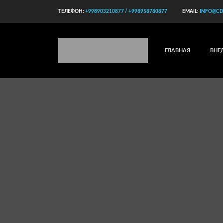
ТЕЛЕФОН:
+998903210877 / +998958780877
EMAIL:
INFO@CD
ГЛАВНАЯ
ВНЕ