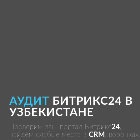
АУДИТ
БИТРИКС24 В
УЗБЕКИСТАНЕ
Проверим ваш портал Битрикс
24
,
найдём слабые места в
CRM
, воронках,