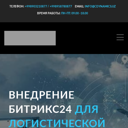
ТЕЛЕФОН:
+998903210877 / +998958780877
EMAIL:
INFO@CDYNAMICS.UZ
ВРЕМЯ РАБОТЫ:
ПН-ПТ: 09.00 -18.00
ВНЕДРЕНИЕ
БИТРИКС24
ДЛЯ
ЛОГИСТИЧЕСКОЙ