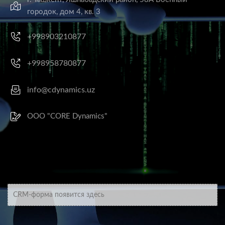
городок, дом 4, кв. 3
+998903210877
+998958780877
info@cdynamics.uz
ООО "CORE Dynamics"
CRM-форма появится здесь